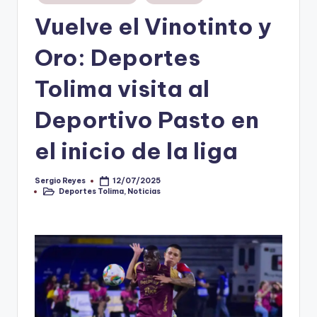
en
Vuelve el Vinotinto y
V
i
Oro: Deportes
n
Tolima visita al
o
Deportivo Pasto en
ti
n
el inicio de la liga
t
o
Sergio Reyes
12/07/2025
Publicado
Deportes Tolima
,
Noticias
por
Publicado
en