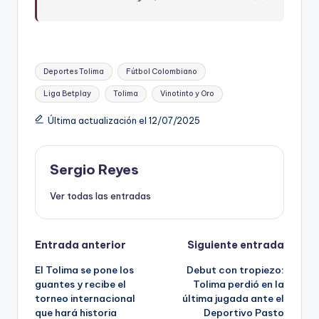
Etiquetas:
Deportes Tolima
Fútbol Colombiano
Liga Betplay
Tolima
Vinotinto y Oro
Última actualización el 12/07/2025
Sergio Reyes
Ver todas las entradas
Navegación
Entrada anterior
Siguiente entrada
El Tolima se pone los
Debut con tropiezo:
de
guantes y recibe el
Tolima perdió en la
torneo internacional
última jugada ante el
entradas
que hará historia
Deportivo Pasto