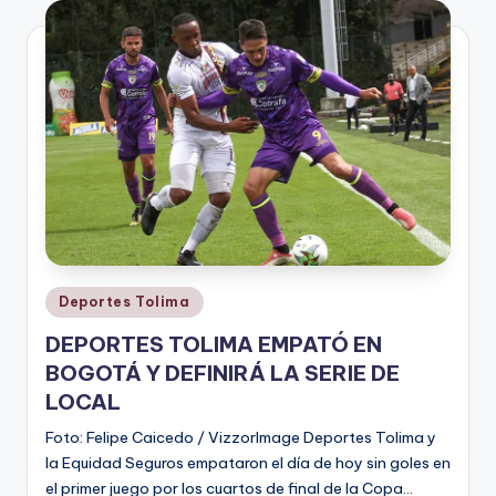
V
i
n
o
ti
n
t
o
Publicado
Deportes Tolima
en
DEPORTES TOLIMA EMPATÓ EN
BOGOTÁ Y DEFINIRÁ LA SERIE DE
LOCAL
Foto: Felipe Caicedo / VizzorImage Deportes Tolima y
la Equidad Seguros empataron el día de hoy sin goles en
el primer juego por los cuartos de final de la Copa…