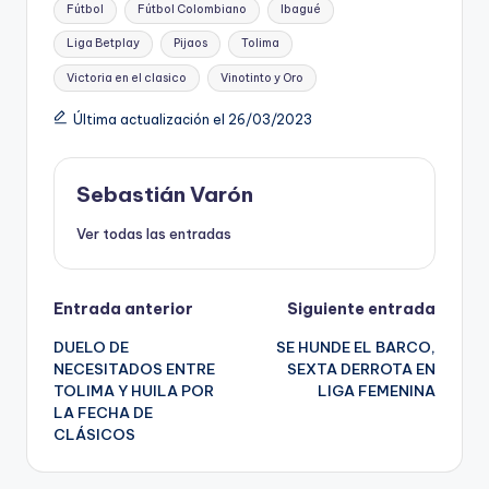
Fútbol
Fútbol Colombiano
Ibagué
Liga Betplay
Pijaos
Tolima
Victoria en el clasico
Vinotinto y Oro
Última actualización el 26/03/2023
Sebastián Varón
Ver todas las entradas
Navegación
Entrada anterior
Siguiente entrada
DUELO DE
SE HUNDE EL BARCO,
de
NECESITADOS ENTRE
SEXTA DERROTA EN
TOLIMA Y HUILA POR
LIGA FEMENINA
entradas
LA FECHA DE
CLÁSICOS