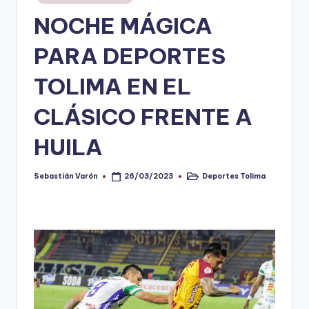
en
NOCHE MÁGICA
V
i
PARA DEPORTES
n
TOLIMA EN EL
o
CLÁSICO FRENTE A
ti
n
HUILA
t
o
Sebastián Varón
Deportes Tolima
26/03/2023
Publicado
Publicado
por
en