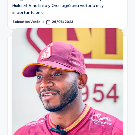
Huila. El ‘Vinotinto y Oro’ logró una victoria muy
importante en el…
Sebastián Varón
26/03/2023
Publicado
por