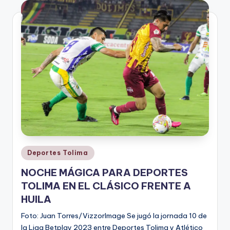
V
i
n
o
ti
n
t
o
Publicado
Deportes Tolima
en
NOCHE MÁGICA PARA DEPORTES
TOLIMA EN EL CLÁSICO FRENTE A
HUILA
Foto: Juan Torres/VizzorImage Se jugó la jornada 10 de
la Liga Betplay 2023 entre Deportes Tolima y Atlético