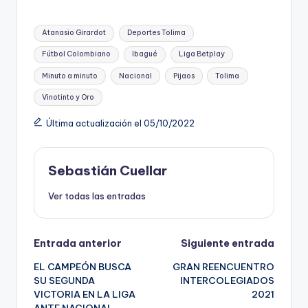
Etiquetas:
Atanasio Girardot
Deportes Tolima
Fútbol Colombiano
Ibagué
Liga Betplay
Minuto a minuto
Nacional
Pijaos
Tolima
Vinotinto y Oro
Última actualización el 05/10/2022
Sebastián Cuellar
Ver todas las entradas
Navegación
Entrada anterior
Siguiente entrada
EL CAMPEÓN BUSCA
GRAN REENCUENTRO
de
SU SEGUNDA
INTERCOLEGIADOS
VICTORIA EN LA LIGA
2021
entradas