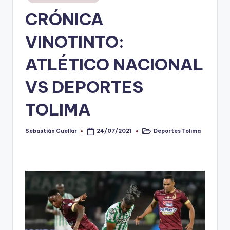
en
CRÓNICA
V
i
VINOTINTO:
n
ATLÉTICO NACIONAL
o
VS DEPORTES
ti
n
TOLIMA
t
o
Sebastián Cuellar
Deportes Tolima
24/07/2021
Publicado
Publicado
por
en