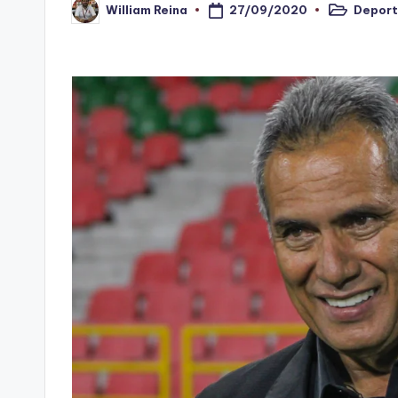
27/09/2020
Deport
William Reina
n
Publicado
Publicado
en
por
o
ti
n
t
o