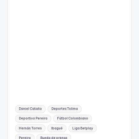
Etiquetas:
Daniel Cataño
Deportes Tolima
Deportivo Pereira
Fútbol Colombiano
Hernán Torres
Ibagué
Liga Betplay
Pereira
Rueda de prensa