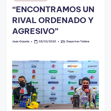
en
“ENCONTRAMOS UN
V
i
RIVAL ORDENADO Y
n
AGRESIVO”
o
ti
Joan Orjuela
Deportes Tolima
03/10/2020
Publicado
Publicado
por
en
n
t
o