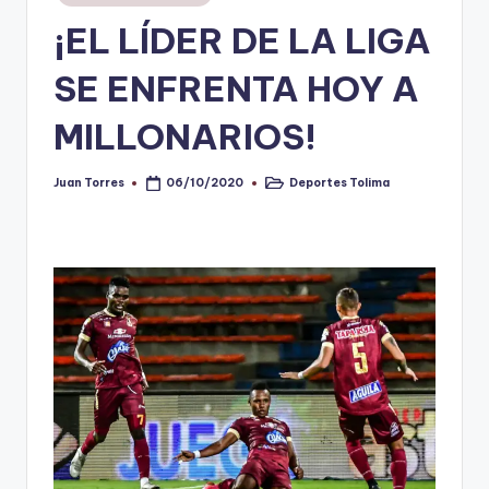
en
¡EL LÍDER DE LA LIGA
V
i
SE ENFRENTA HOY A
n
MILLONARIOS!
o
ti
Juan Torres
Deportes Tolima
06/10/2020
Publicado
Publicado
por
en
n
t
o