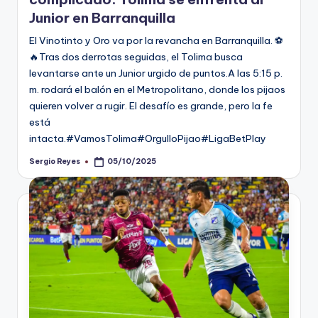
Junior en Barranquilla
El Vinotinto y Oro va por la revancha en Barranquilla. ⚽
🔥Tras dos derrotas seguidas, el Tolima busca
levantarse ante un Junior urgido de puntos.A las 5:15 p.
m. rodará el balón en el Metropolitano, donde los pijaos
quieren volver a rugir. El desafío es grande, pero la fe
está
intacta.#VamosTolima#OrgulloPijao#LigaBetPlay
Sergio Reyes
05/10/2025
Publicado
por