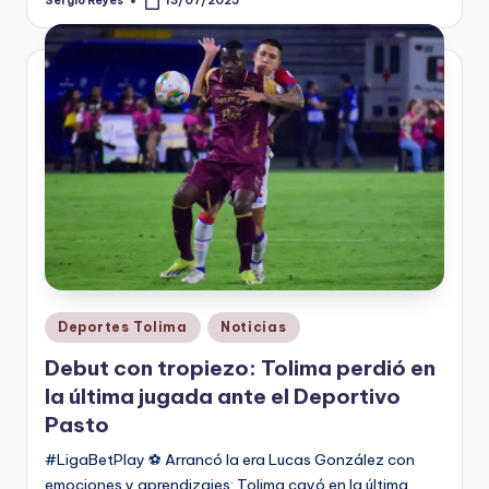
Sergio Reyes
13/07/2025
Publicado
por
Publicado
Deportes Tolima
Noticias
en
Debut con tropiezo: Tolima perdió en
la última jugada ante el Deportivo
Pasto
#LigaBetPlay ⚽️ Arrancó la era Lucas González con
emociones y aprendizajes: Tolima cayó en la última