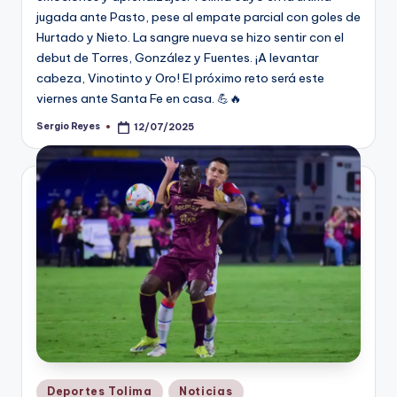
jugada ante Pasto, pese al empate parcial con goles de
Hurtado y Nieto. La sangre nueva se hizo sentir con el
debut de Torres, González y Fuentes. ¡A levantar
cabeza, Vinotinto y Oro! El próximo reto será este
viernes ante Santa Fe en casa. 💪🔥
Sergio Reyes
12/07/2025
Publicado
por
Publicado
Deportes Tolima
Noticias