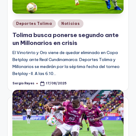
Publicado
Deportes Tolima
Noticias
en
Tolima busca ponerse segundo ante
un Millonarios en crisis
El Vinotinto y Oro viene de quedar eliminado en Copa
Betplay ante Real Cundinamarca. Deportes Tolima y
Millonarios se medirán por la séptima fecha del torneo
Betplay-II. A las 6:10…
Sergio Reyes
17/08/2025
Publicado
por