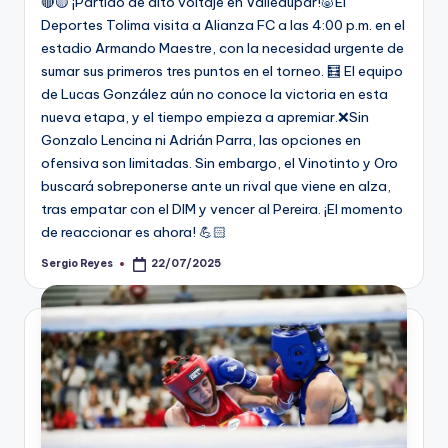
🔴🟡 ¡Partido de alto voltaje en Valledupar!🐷El
Deportes Tolima visita a Alianza FC a las 4:00 p.m. en el
estadio Armando Maestre, con la necesidad urgente de
sumar sus primeros tres puntos en el torneo. 🧮 El equipo
de Lucas González aún no conoce la victoria en esta
nueva etapa, y el tiempo empieza a apremiar.❌Sin
Gonzalo Lencina ni Adrián Parra, las opciones en
ofensiva son limitadas. Sin embargo, el Vinotinto y Oro
buscará sobreponerse ante un rival que viene en alza,
tras empatar con el DIM y vencer al Pereira. ¡El momento
de reaccionar es ahora! 💪🏻
Sergio Reyes
22/07/2025
Publicado
por