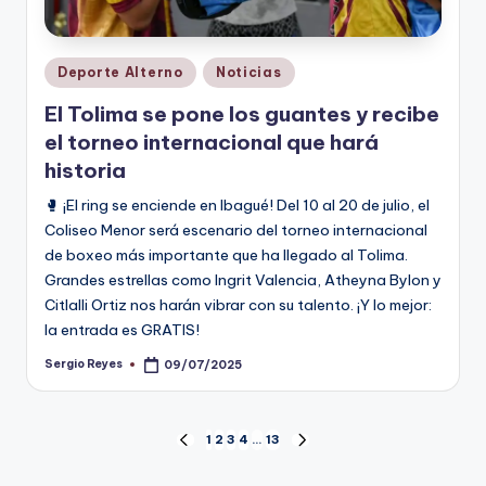
Publicado
Deporte Alterno
Noticias
en
El Tolima se pone los guantes y recibe
el torneo internacional que hará
historia
🥊 ¡El ring se enciende en Ibagué! Del 10 al 20 de julio, el
Coliseo Menor será escenario del torneo internacional
de boxeo más importante que ha llegado al Tolima.
Grandes estrellas como Ingrit Valencia, Atheyna Bylon y
Citlalli Ortiz nos harán vibrar con su talento. ¡Y lo mejor:
la entrada es GRATIS!
Sergio Reyes
09/07/2025
Publicado
por
Paginación
1
2
3
4
…
13
PÁGINA
SIGUIENTE
ANTERIOR
PÁGINA