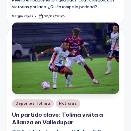
Pereira en Ibagué están igualados. Cuatro juegos, dos
victorias por lado. ¿Quién rompe la paridad?
Sergio Reyes
25/07/2025
Publicado
por
Publicado
Deportes Tolima
Noticias
en
Un partido clave: Tolima visita a
Alianza en Valledupar