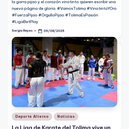
la garra pijao y el corazón vinotinto quieren escribir una
nueva página de gloria. #VamosTolima #VinotintoYOro
#FuerzaPijao #OrgulloPijao #TolimaEsPasión
#LigaBetPlay
Sergio Reyes
09/08/2025
Publicado
por
Publicado
Deporte Alterno
Noticias
en
La Liga de Karate del Tolima vive un