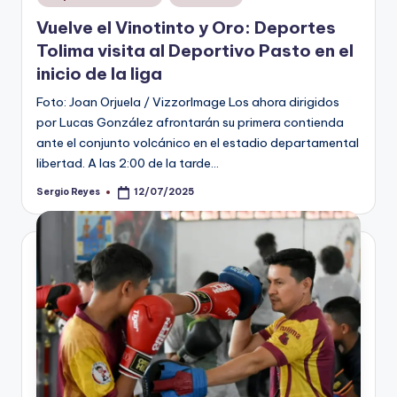
en
Vuelve el Vinotinto y Oro: Deportes
Tolima visita al Deportivo Pasto en el
inicio de la liga
Foto: Joan Orjuela / VizzorImage Los ahora dirigidos
por Lucas González afrontarán su primera contienda
ante el conjunto volcánico en el estadio departamental
libertad. A las 2:00 de la tarde…
Sergio Reyes
12/07/2025
Publicado
por