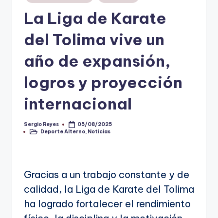
en
La Liga de Karate
V
i
del Tolima vive un
n
año de expansión,
o
logros y proyección
ti
n
internacional
t
o
Sergio Reyes
05/08/2025
Publicado
Deporte Alterno
,
Noticias
por
Publicado
en
Gracias a un trabajo constante y de
calidad, la Liga de Karate del Tolima
ha logrado fortalecer el rendimiento