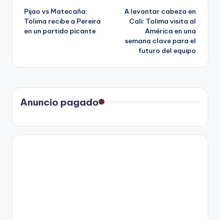
Pijao vs Matecaña:
A levantar cabeza en
de
Tolima recibe a Pereira
Cali: Tolima visita al
en un partido picante
América en una
entradas
semana clave para el
futuro del equipo
Anuncio pagado