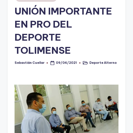
en
UNIÓN IMPORTANTE
V
i
EN PRO DEL
n
DEPORTE
o
TOLIMENSE
ti
n
Sebastián Cuellar
Deporte Alterno
09/04/2021
Publicado
Publicado
t
por
en
o