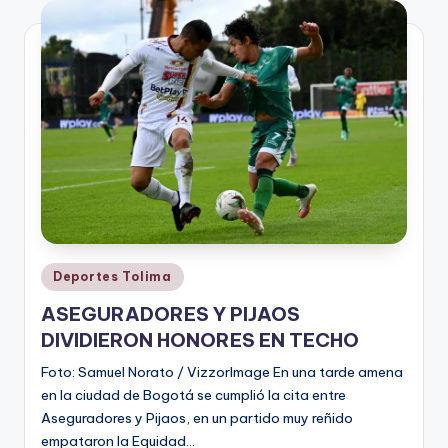
V
i
n
o
ti
n
t
o
Publicado
Deportes Tolima
en
ASEGURADORES Y PIJAOS
DIVIDIERON HONORES EN TECHO
Foto: Samuel Norato / VizzorImage En una tarde amena
en la ciudad de Bogotá se cumplió la cita entre
Aseguradores y Pijaos, en un partido muy reñido
empataron la Equidad…