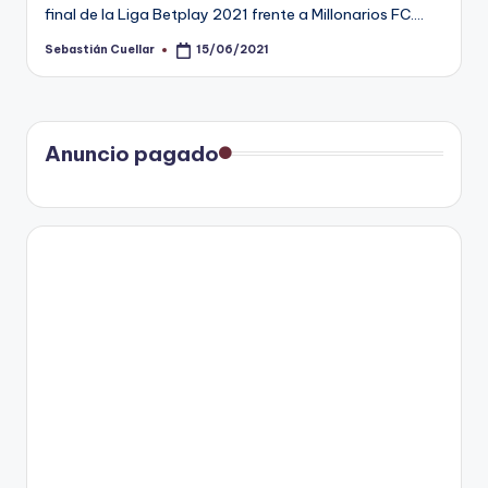
final de la Liga Betplay 2021 frente a Millonarios FC.…
Sebastián Cuellar
15/06/2021
Publicado
por
Anuncio pagado