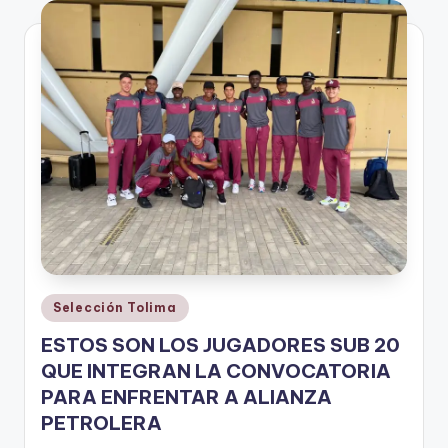
V
i
n
o
ti
n
t
o
Publicado
Selección Tolima
en
ESTOS SON LOS JUGADORES SUB 20
QUE INTEGRAN LA CONVOCATORIA
PARA ENFRENTAR A ALIANZA
PETROLERA