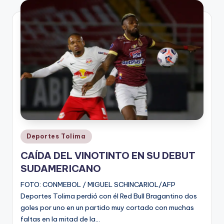
V
i
n
o
ti
n
t
o
Publicado
Deportes Tolima
en
CAÍDA DEL VINOTINTO EN SU DEBUT
SUDAMERICANO
FOTO: CONMEBOL / MIGUEL SCHINCARIOL/AFP
Deportes Tolima perdió con él Red Bull Bragantino dos
goles por uno en un partido muy cortado con muchas
faltas en la mitad de la…