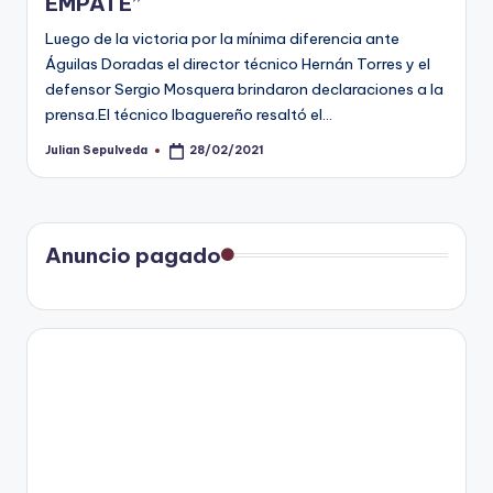
EMPATE”
Luego de la victoria por la mínima diferencia ante
Águilas Doradas el director técnico Hernán Torres y el
defensor Sergio Mosquera brindaron declaraciones a la
prensa.El técnico Ibaguereño resaltó el…
Julian Sepulveda
28/02/2021
Publicado
por
Anuncio pagado