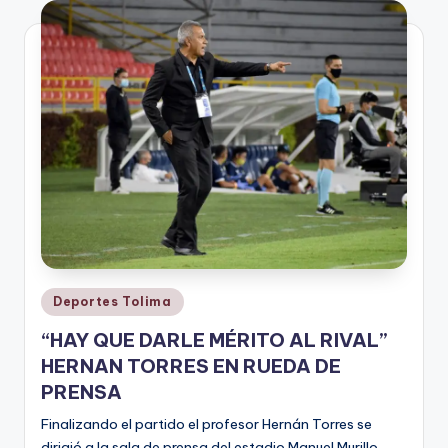
V
i
n
o
ti
n
t
o
Publicado
Deportes Tolima
en
“HAY QUE DARLE MÉRITO AL RIVAL”
HERNAN TORRES EN RUEDA DE
PRENSA
Finalizando el partido el profesor Hernán Torres se
dirigió a la sala de prensa del estadio Manuel Murillo