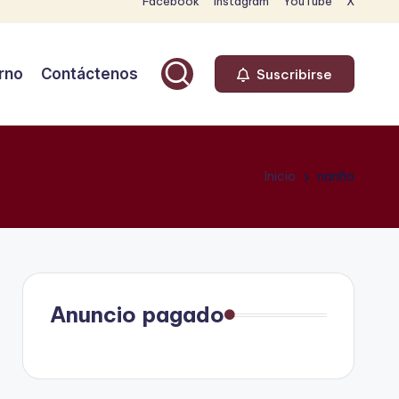
Facebook
Instagram
YouTube
X
rno
Contáctenos
Suscribirse
Inicio
nariño
Anuncio pagado