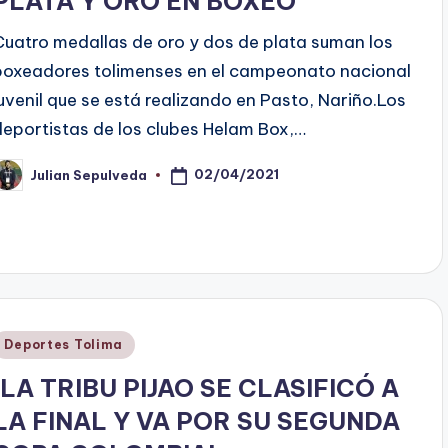
PLATA Y ORO EN BOXEO
Cuatro medallas de oro y dos de plata suman los
boxeadores tolimenses en el campeonato nacional
juvenil que se está realizando en Pasto, Nariño.Los
deportistas de los clubes Helam Box,…
02/04/2021
Julian Sepulveda
ublicado
or
Publicado
Deportes Tolima
en
¡LA TRIBU PIJAO SE CLASIFICÓ A
LA FINAL Y VA POR SU SEGUNDA