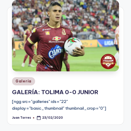
V
i
n
o
ti
n
t
o
Publicado
Galería
en
GALERÍA: TOLIMA 0-0 JUNIOR
[ngg src="galleries" ids="22"
display="basic_thumbnail" thumbnail_crop="0"]
Juan Torres
23/02/2020
Publicado
por