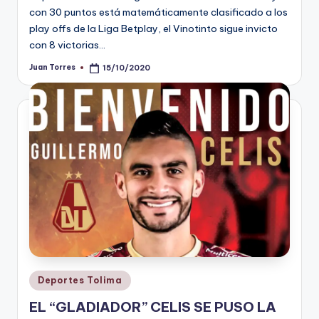
con 30 puntos está matemáticamente clasificado a los
play offs de la Liga Betplay, el Vinotinto sigue invicto
con 8 victorias…
Juan Torres
15/10/2020
Publicado
por
Publicado
Deportes Tolima
en
EL “GLADIADOR” CELIS SE PUSO LA