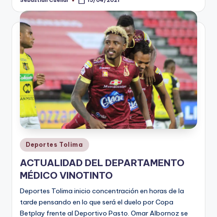
Sebastián Cuellar
15/04/2021
Publicado
por
Publicado
Deportes Tolima
en
ACTUALIDAD DEL DEPARTAMENTO
MÉDICO VINOTINTO
Deportes Tolima inicio concentración en horas de la
tarde pensando en lo que será el duelo por Copa
Betplay frente al Deportivo Pasto. Omar Albornoz se