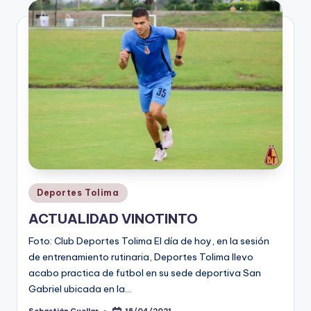
V
i
n
o
ti
n
t
o
Publicado
Deportes Tolima
en
ACTUALIDAD VINOTINTO
Foto: Club Deportes Tolima El día de hoy, en la sesión
de entrenamiento rutinaria, Deportes Tolima llevo
acabo practica de futbol en su sede deportiva San
Gabriel ubicada en la…