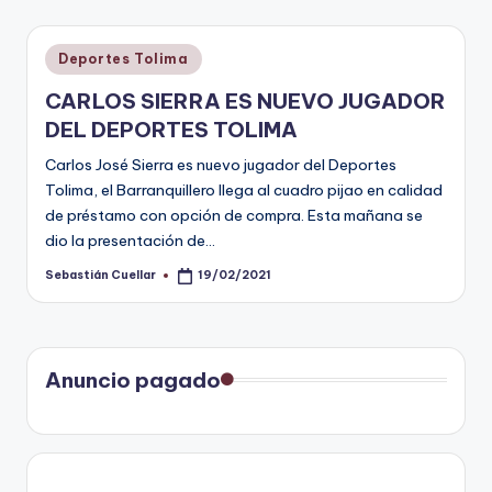
V
Publicado
Deportes Tolima
i
en
CARLOS SIERRA ES NUEVO JUGADOR
n
DEL DEPORTES TOLIMA
o
Carlos José Sierra es nuevo jugador del Deportes
ti
Tolima, el Barranquillero llega al cuadro pijao en calidad
n
de préstamo con opción de compra. Esta mañana se
dio la presentación de…
t
Sebastián Cuellar
19/02/2021
o
Publicado
por
Anuncio pagado