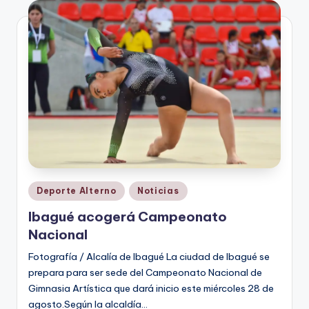
V
i
n
o
ti
n
t
o
Publicado
Deporte Alterno
Noticias
en
Ibagué acogerá Campeonato
Nacional
Fotografía / Alcalía de Ibagué La ciudad de Ibagué se
prepara para ser sede del Campeonato Nacional de
Gimnasia Artística que dará inicio este miércoles 28 de
agosto.Según la alcaldía…