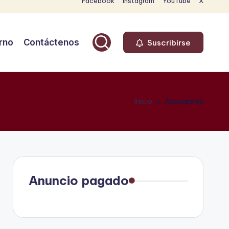
Facebook
Instagram
YouTube
X
rno
Contáctenos
Suscribirse
Inicio
Azucareros
Anuncio pagado