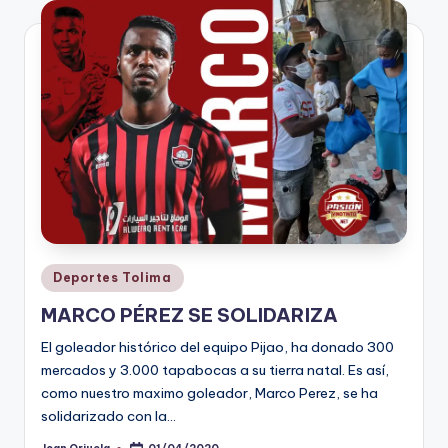
V
i
n
o
ti
n
t
o
Publicado
Deportes Tolima
en
MARCO PÉREZ SE SOLIDARIZA
El goleador histórico del equipo Pijao, ha donado 300
mercados y 3.000 tapabocas a su tierra natal. Es así,
como nuestro maximo goleador, Marco Perez, se ha
solidarizado con la…