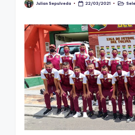
22/03/2021
Sel
Julian Sepulveda
n
Publica
Publicado
en
por
o
ti
n
t
o