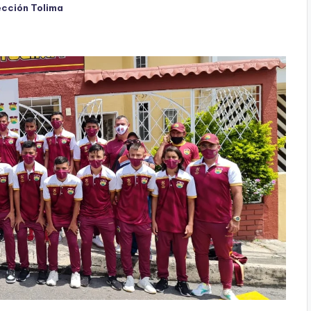
ección Tolima
do