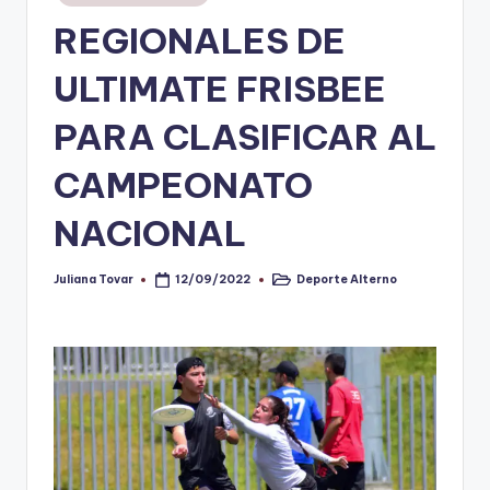
en
REGIONALES DE
V
i
ULTIMATE FRISBEE
n
PARA CLASIFICAR AL
o
CAMPEONATO
ti
n
NACIONAL
t
o
Juliana Tovar
Deporte Alterno
12/09/2022
Publicado
Publicado
por
en