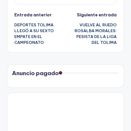
Navegación
Entrada anterior
Siguiente entrada
DEPORTES TOLIMA
VUELVE AL RUEDO
de
LLEGÓ A SU SEXTO
ROSALBA MORALES:
EMPATE EN EL
PESISTA DE LA LIGA
entradas
CAMPEONATO
DEL TOLIMA
Anuncio pagado