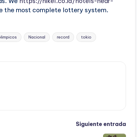
cas. We
https://nikel.co.id/hotels-near-
 the most complete lottery system.
olimpicos
Nacional
record
tokio
Siguiente entrada