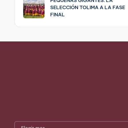
PEQUEÑAS GIGANTES: LA
de
SELECCIÓN TOLIMA A LA FASE
FINAL
entradas
NOTICIAS