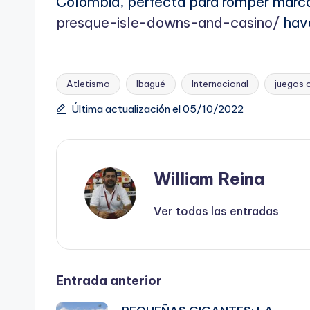
Colombia, perfecta para romper mar
presque-isle-downs-and-casino/
have
Atletismo
Ibagué
Internacional
juegos 
Etiquetas:
Última actualización el 05/10/2022
William Reina
Ver todas las entradas
Navegación
Entrada anterior