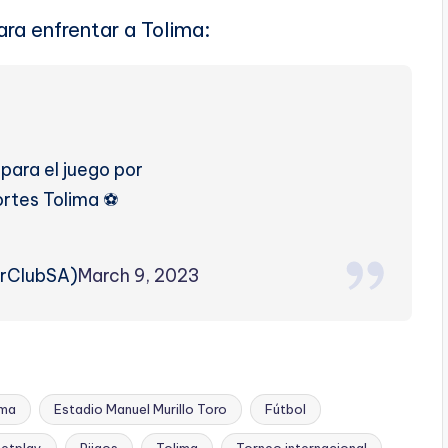
ara enfrentar a Tolima:
para el juego por
rtes Tolima ⚽
orClubSA)
March 9, 2023
ima
Estadio Manuel Murillo Toro
Fútbol
Betplay
Pijaos
Tolima
Torneo internacional