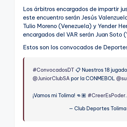
Los árbitros encargados de impartir jus
este encuentro serán Jesús Valenzuela
Tulio Moreno (Venezuela) y Yender Her
encargados del VAR serán Juan Soto (V
Estos son los convocados de Deportes
#ConvocadosDT
📋 Nuestros 18 jugad
@JuniorClubSA
por la CONMEBOL
@su
¡Vamos mi Tolima! 👊🏽
#CreerEsPoder
— Club Deportes Tolim