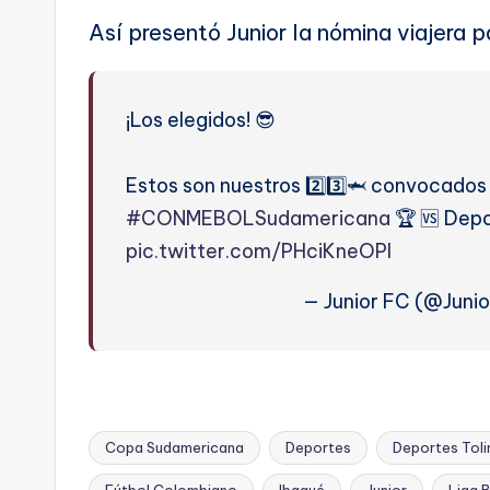
Así presentó Junior la nómina viajera p
¡Los elegidos! 😎
Estos son nuestros 2️⃣3️⃣🦈 convocados 
#CONMEBOLSudamericana
🏆 🆚 Depo
pic.twitter.com/PHciKneOPI
— Junior FC (@Juni
Copa Sudamericana
Deportes
Deportes Tol
Fútbol Colombiano
Ibagué
Junior
Liga 