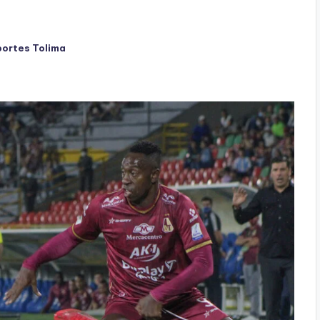
ortes Tolima
do