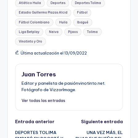
Etiquetas:
Atlético Huila
Deportes
Deportes Tolima
Estadio Guillermo Plazas Alcid
Fútbol
Fútbol Colombiano
Huila
Ibagué
Liga Betplay
Neiva
Pijaos
Tolima
Vinotinto y Oro
Última actualización el 13/09/2022
Juan Torres
Editor y panelista de pasiónvinotinto.net.
Fotógrafo de VizzorImage.
Ver todas las entradas
Navegación
Entrada anterior
Siguiente entrada
DEPORTES TOLIMA
UNA VEZ MÁS, EL
de