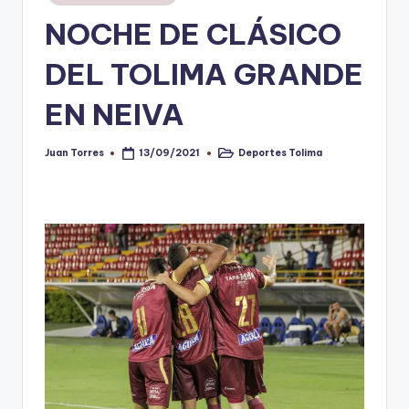
en
NOCHE DE CLÁSICO
V
i
DEL TOLIMA GRANDE
n
EN NEIVA
o
ti
Juan Torres
Deportes Tolima
13/09/2021
Publicado
Publicado
por
en
n
t
o