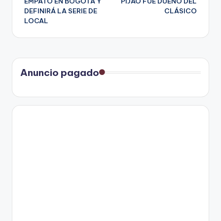
EMPATÓ EN BOGOTÁ Y
PIJAO FUE DUEÑO DEL
DEFINIRÁ LA SERIE DE
CLÁSICO
entradas
LOCAL
Anuncio pagado