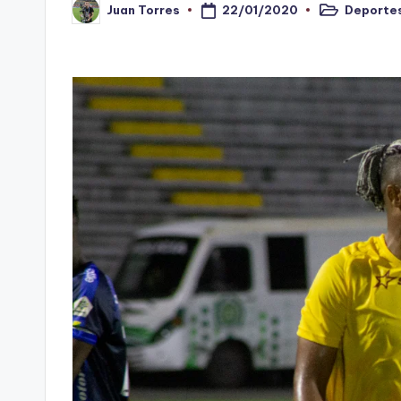
22/01/2020
Deportes
Juan Torres
n
Publicado
Publicado
en
por
o
ti
n
t
o