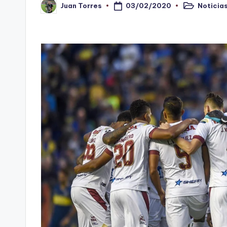
03/02/2020
Noticia
Juan Torres
n
Publicado
Publicado
en
por
o
ti
n
t
o