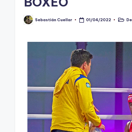
BOXEO
n
o
01/04/2022
De
Sebastián Cuellar
Public
Publicado
en
por
ti
n
t
o