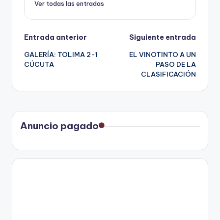
Ver todas las entradas
Navegación
Entrada anterior
Siguiente entrada
GALERÍA: TOLIMA 2-1
EL VINOTINTO A UN
de
CÚCUTA
PASO DE LA
CLASIFICACIÓN
entradas
Anuncio pagado