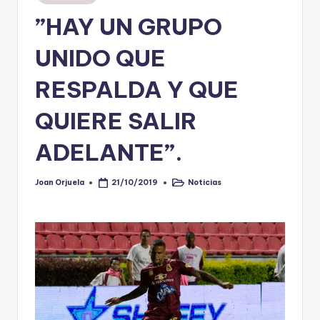
en
”HAY UN GRUPO
V
i
UNIDO QUE
n
RESPALDA Y QUE
o
QUIERE SALIR
ti
n
ADELANTE”.
t
o
Joan Orjuela
Noticias
21/10/2019
Publicado
Publicado
por
en