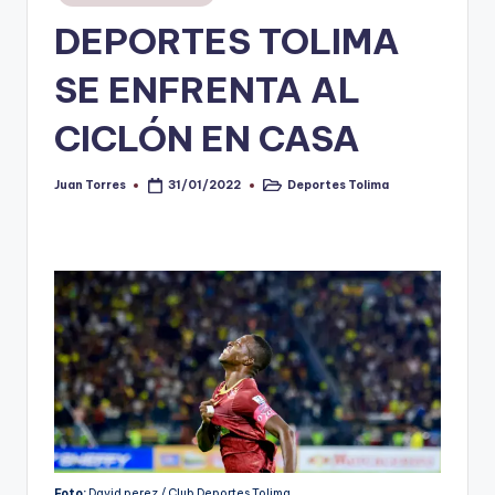
en
DEPORTES TOLIMA
V
i
SE ENFRENTA AL
n
CICLÓN EN CASA
o
ti
Juan Torres
Deportes Tolima
31/01/2022
Publicado
Publicado
por
en
n
t
o
Foto:
David perez / Club Deportes Tolima