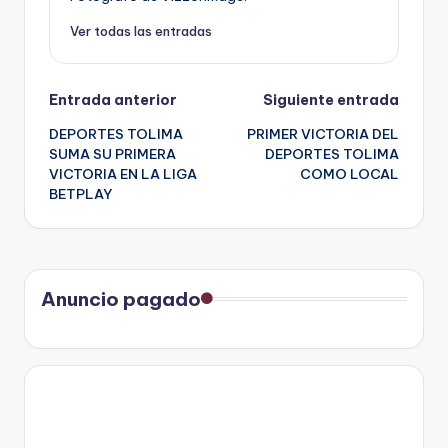
Ver todas las entradas
Navegación
Entrada anterior
Siguiente entrada
DEPORTES TOLIMA
PRIMER VICTORIA DEL
de
SUMA SU PRIMERA
DEPORTES TOLIMA
VICTORIA EN LA LIGA
COMO LOCAL
entradas
BETPLAY
Anuncio pagado