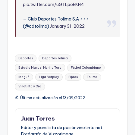
pic.twitter.com/uGTLpoEKH4
— Club Deportes Tolima S.A ⭐️⭐️⭐️
(@cdtolima)
January 31, 2022
Etiquetas:
Deportes
Deportes Tolima
Estadio Manuel Murillo Toro
Fútbol Colombiano
Ibagué
Liga Betplay
Pijaos
Tolima
Vinotinto y Oro
Última actualización el 13/09/2022
Juan Torres
Editor y panelista de pasiónvinotinto.net.
Fotógrafo de VizzorImage.