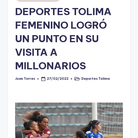
en
DEPORTES TOLIMA
V
i
FEMENINO LOGRÓ
n
UN PUNTO EN SU
o
VISITA A
ti
n
MILLONARIOS
t
o
Juan Torres
Deportes Tolima
27/02/2022
Publicado
Publicado
por
en