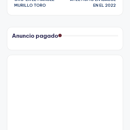
entradas
MURILLO TORO
EN EL 2022
Anuncio pagado