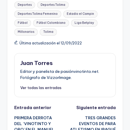
Etiquetas:
Deportes
Deportes Tolima
Deportes Tolima Femenino
Estadio el Campin
Fútbol
Fútbol Colombiano
Liga Betplay
Millonarios
Tolima
Última actualización el 12/09/2022
Juan Torres
Editor y panelista de pasiónvinotinto.net.
Fotógrafo de VizzorImage.
Ver todas las entradas
Navegación
Entrada anterior
Siguiente entrada
PRIMERA DERROTA
TRES GRANDES
de
DEL ‘VINOTINTO Y
EVENTOS DE PARA
ORO’ EN EL MANUEL
ATLETISMO EN IBAGUÉ