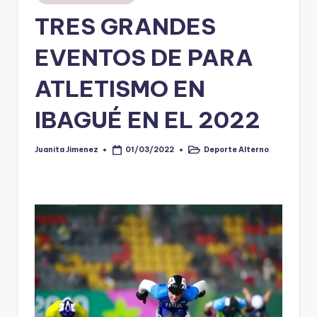
en
TRES GRANDES
V
i
EVENTOS DE PARA
n
ATLETISMO EN
o
IBAGUÉ EN EL 2022
ti
n
Juanita Jimenez
Deporte Alterno
01/03/2022
Publicado
Publicado
t
por
en
o