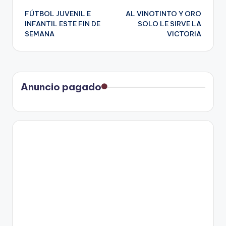
FÚTBOL JUVENIL E
AL VINOTINTO Y ORO
de
INFANTIL ESTE FIN DE
SOLO LE SIRVE LA
SEMANA
VICTORIA
entradas
Anuncio pagado