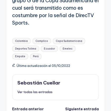
grupo G de la Copa Sudamericana el
cual será transmitido como es
costumbre por la señal de DirecTV
Sports.
Etiquetas:
Colombia
Complico
Copa Sudamericana
Deportes Tolima
Ecuador
Emelec
Empate
Perú
Última actualización el 05/10/2022
Sebastián Cuellar
Ver todas las entradas
Navegación
Entrada anterior
Siguiente entrada