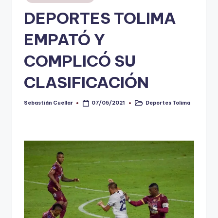
en
DEPORTES TOLIMA
V
i
EMPATÓ Y
n
COMPLICÓ SU
o
CLASIFICACIÓN
ti
n
Sebastián Cuellar
Deportes Tolima
07/05/2021
Publicado
Publicado
t
por
en
o