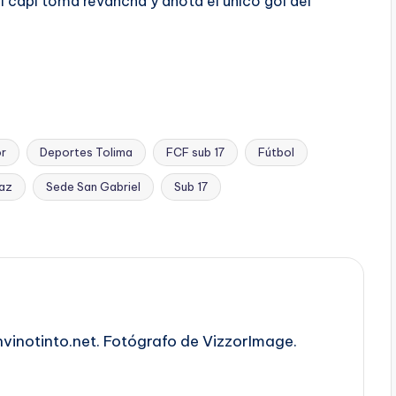
l capi toma revancha y anota el único gol del
or
Deportes Tolima
FCF sub 17
Fútbol
Paz
Sede San Gabriel
Sub 17
nvinotinto.net. Fotógrafo de VizzorImage.