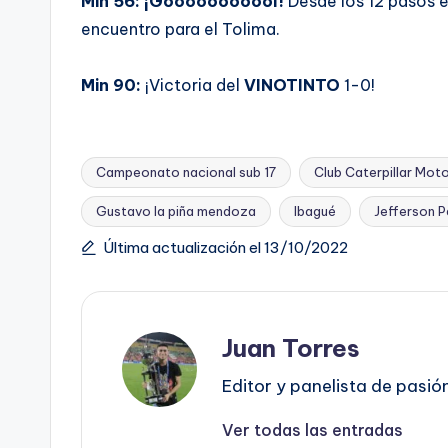
Min 56: ¡Gooooooooool!
Desde los 12 pasos e
encuentro para el Tolima.
Min 90:
¡Victoria del
VINOTINTO
1-0!
Campeonato nacional sub 17
Club Caterpillar Mot
Gustavo la piña mendoza
Ibagué
Jefferson 
Etiquetas:
Última actualización el 13/10/2022
Juan Torres
Editor y panelista de pasió
Ver todas las entradas