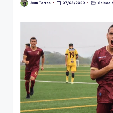
07/03/2020
Selecci
Juan Torres
n
Publicado
Publicado
en
por
o
ti
n
t
o