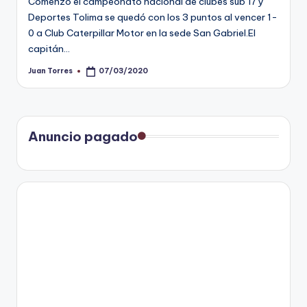
Comenzó el campeonato nacional de clubes sub 17 y
Deportes Tolima se quedó con los 3 puntos al vencer 1-
0 a Club Caterpillar Motor en la sede San Gabriel.El
capitán…
Juan Torres
07/03/2020
Publicado
por
Anuncio pagado