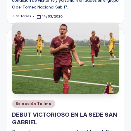
condición de visitante y ya suma 4 unidades en el grupo
C del Torneo Nacional Sub 17.
Juan Torres
14/03/2020
Publicado
por
Publicado
Selección Tolima
en
DEBUT VICTORIOSO EN LA SEDE SAN
GABRIEL