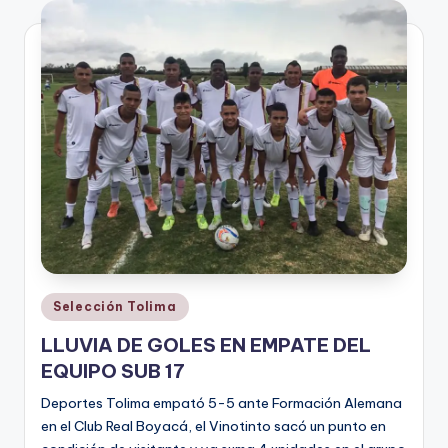
V
i
n
o
ti
n
t
o
Publicado
Selección Tolima
en
LLUVIA DE GOLES EN EMPATE DEL
EQUIPO SUB 17
Deportes Tolima empató 5-5 ante Formación Alemana
en el Club Real Boyacá, el Vinotinto sacó un punto en