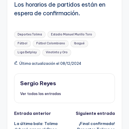
Los horarios de partidos están en
espera de confirmación.
Etiquetas:
Deportes Tolima
Estadio Manuel Murillo Toro
Fútbol
Fútbol Colombiano
Ibagué
Liga Betplay
Vinotinto y Oro
Última actualización el 08/12/2024
Sergio Reyes
Ver todas las entradas
Navegación
Entrada anterior
Siguiente entrada
La última bala: Tolima
¡Final confirmada!
de