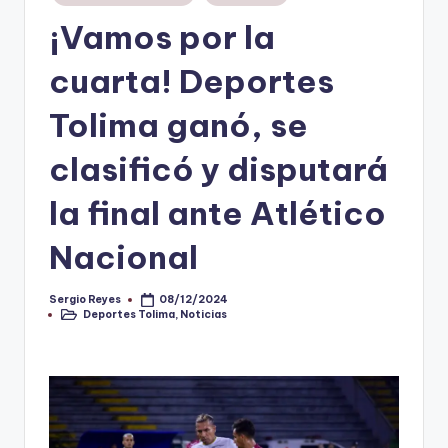
en
¡Vamos por la
V
i
cuarta! Deportes
n
Tolima ganó, se
o
clasificó y disputará
ti
n
la final ante Atlético
t
Nacional
o
Sergio Reyes
08/12/2024
Publicado
Deportes Tolima
,
Noticias
por
Publicado
en