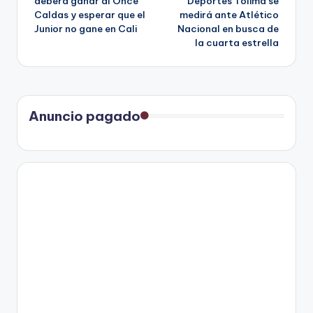
deberá ganar al Once
Deportes Tolima se
Caldas y esperar que el
medirá ante Atlético
entradas
Junior no gane en Cali
Nacional en busca de
la cuarta estrella
Anuncio pagado