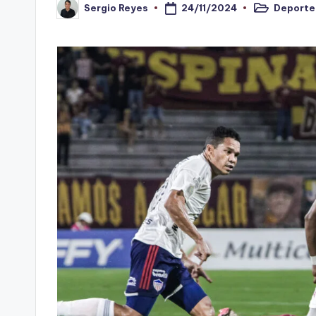
24/11/2024
Deporte
Sergio Reyes
n
Publicado
Publicado
en
por
o
ti
n
t
o