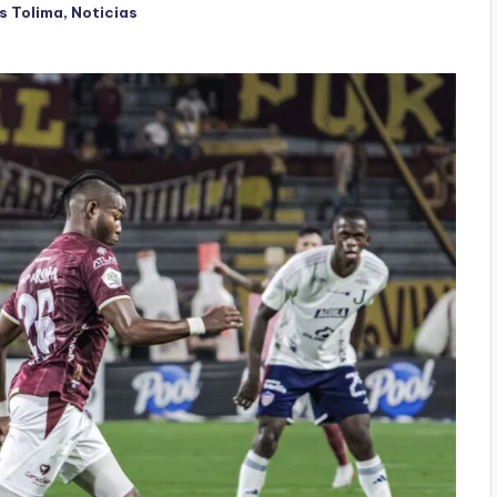
s Tolima
,
Noticias