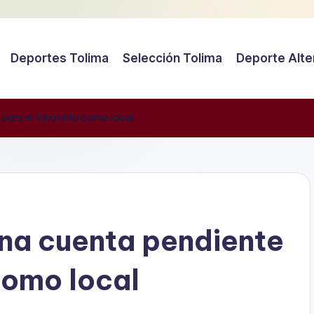
Deportes Tolima
Selección Tolima
Deporte Alte
 para el Vinotinto como local
una cuenta pendiente
como local