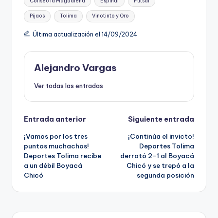
Coliseo la Magdalena
Espinal
Futsal
Pijaos
Tolima
Vinotinto y Oro
Última actualización el 14/09/2024
Alejandro Vargas
Ver todas las entradas
Navegación
Entrada anterior
Siguiente entrada
¡Vamos por los tres
¡Continúa el invicto!
de
puntos muchachos!
Deportes Tolima
Deportes Tolima recibe
derrotó 2-1 al Boyacá
entradas
a un débil Boyacá
Chicó y se trepó a la
Chicó
segunda posición