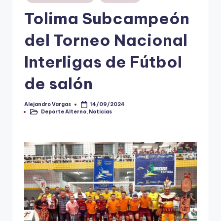
en
Tolima Subcampeón
V
i
del Torneo Nacional
n
Interligas de Fútbol
o
de salón
ti
n
Alejandro Vargas
14/09/2024
Publicado
t
Deporte Alterno
,
Noticias
por
Publicado
en
o