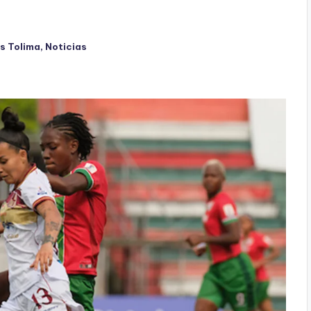
s Tolima
,
Noticias