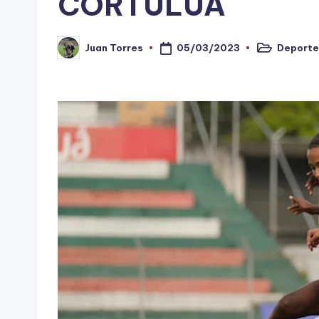
CORTULUÁ
n
o
05/03/2023
Deporte
Juan Torres
Publicado
Publicado
en
por
ti
n
t
o