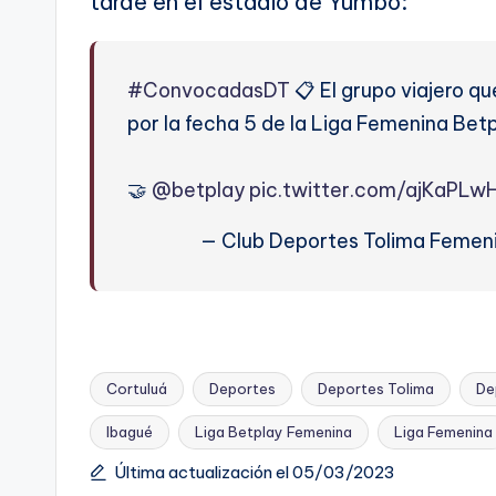
tarde en el estadio de Yumbo:
#ConvocadasDT
📋 El grupo viajero qu
por la fecha 5 de la Liga Femenina Betp
🤝
@betplay
pic.twitter.com/ajKaPLw
— Club Deportes Tolima Femen
Cortuluá
Deportes
Deportes Tolima
De
Ibagué
Liga Betplay Femenina
Liga Femenina
Etiquetas:
Última actualización el 05/03/2023