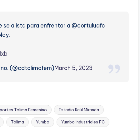
e se alista para enfrentar a @cortuluafc
lay.
Hxb
ino. (@cdtolimafem)
March 5, 2023
portes Tolima Femenino
Estadio Raúl Miranda
Tolima
Yumbo
Yumbo Industriales FC