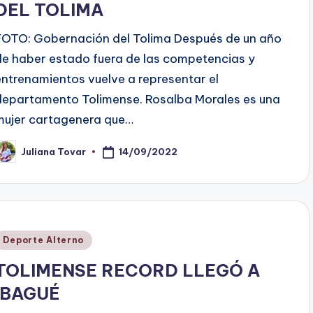
DEL TOLIMA
FOTO: Gobernación del Tolima Después de un año
de haber estado fuera de las competencias y
entrenamientos vuelve a representar el
departamento Tolimense. Rosalba Morales es una
mujer cartagenera que…
14/09/2022
Juliana Tovar
ublicado
or
Publicado
Deporte Alterno
en
TOLIMENSE RECORD LLEGÓ A
IBAGUÉ