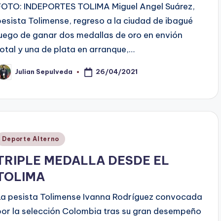
FOTO: INDEPORTES TOLIMA Miguel Angel Suárez,
pesista Tolimense, regreso a la ciudad de ibagué
luego de ganar dos medallas de oro en envión
total y una de plata en arranque,…
26/04/2021
Julian Sepulveda
ublicado
or
Publicado
Deporte Alterno
en
TRIPLE MEDALLA DESDE EL
TOLIMA
La pesista Tolimense Ivanna Rodríguez convocada
por la selección Colombia tras su gran desempeño