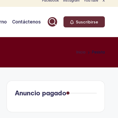
Facebook
Instagram
YouTube
X
rno
Contáctenos
Suscribirse
Inicio
Pesista
Anuncio pagado