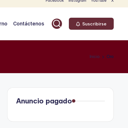
Facebook
Instagram
YouTube
X
rno
Contáctenos
Suscribirse
Inicio
Oro
Anuncio pagado