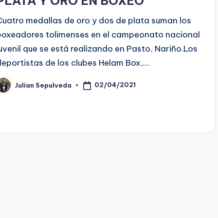
PLATA Y ORO EN BOXEO
Cuatro medallas de oro y dos de plata suman los
boxeadores tolimenses en el campeonato nacional
juvenil que se está realizando en Pasto, Nariño.Los
deportistas de los clubes Helam Box,…
02/04/2021
Julian Sepulveda
ublicado
or