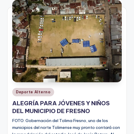
V
i
n
o
ti
n
t
o
Publicado
Deporte Alterno
en
ALEGRÍA PARA JÓVENES Y NIÑOS
DEL MUNICIPIO DE FRESNO
FOTO: Gobernación del Tolima Fresno, uno de los
municipios del norte Tolimense muy pronto contará con