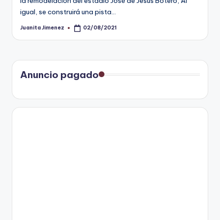
la remodelación del estadio José de Jesús Botero, Al
igual, se construirá una pista…
Juanita Jimenez
02/08/2021
Publicado
por
Anuncio pagado