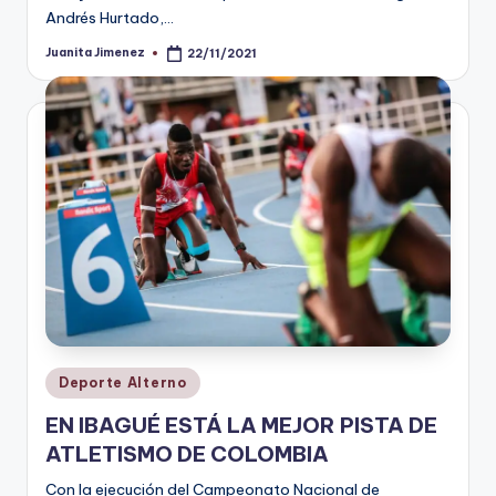
Andrés Hurtado,…
Juanita Jimenez
22/11/2021
Publicado
por
Publicado
Deporte Alterno
en
EN IBAGUÉ ESTÁ LA MEJOR PISTA DE
ATLETISMO DE COLOMBIA
Con la ejecución del Campeonato Nacional de