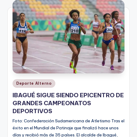
V
i
n
o
ti
n
t
o
Publicado
Deporte Alterno
en
IBAGUÉ SIGUE SIENDO EPICENTRO DE
GRANDES CAMPEONATOS
DEPORTIVOS
Foto: Confederación Sudamericana de Atletismo Tras el
éxito en el Mundial de Patinaje que finalizó hace unos
días y recibió más de 35 países. El alcalde de Ibagué,