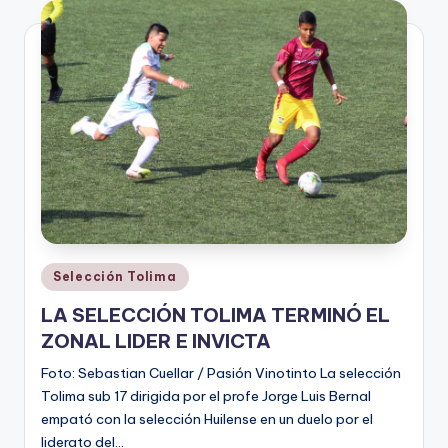
V
i
n
o
ti
n
t
o
Publicado
Selección Tolima
en
LA SELECCIÓN TOLIMA TERMINÓ EL
ZONAL LIDER E INVICTA
Foto: Sebastian Cuellar / Pasión Vinotinto La selección
Tolima sub 17 dirigida por el profe Jorge Luis Bernal
empató con la selección Huilense en un duelo por el
liderato del…