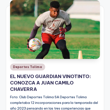
V
i
n
o
ti
n
t
o
Publicado
Deportes Tolima
en
EL NUEVO GUARDIAN VINOTINTO:
CONOZCA A JUAN CAMILO
CHAVERRA
Foto: Club Deportes Tolima SA Deportes Tolima
completaba 12 incorporaciones para la temporada del
año 2023 pensando en las tres competencias que