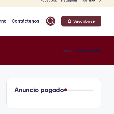
Facebook
Instagram
YouTube
X
rno
Contáctenos
Suscribirse
Inicio
Jhon Agudelo
Anuncio pagado