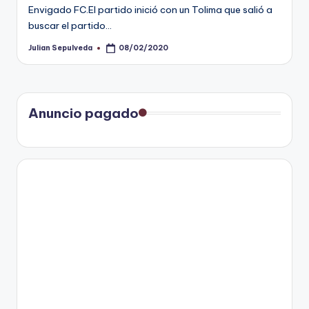
Envigado FC.El partido inició con un Tolima que salió a
buscar el partido…
Julian Sepulveda
08/02/2020
Publicado
por
Anuncio pagado