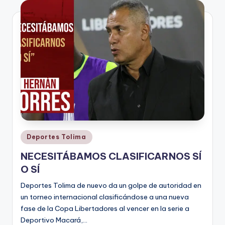
V
i
n
o
ti
n
t
o
Publicado
Deportes Tolima
en
NECESITÁBAMOS CLASIFICARNOS SÍ
O SÍ
Deportes Tolima de nuevo da un golpe de autoridad en
un torneo internacional clasificándose a una nueva
fase de la Copa Libertadores al vencer en la serie a
Deportivo Macará,…