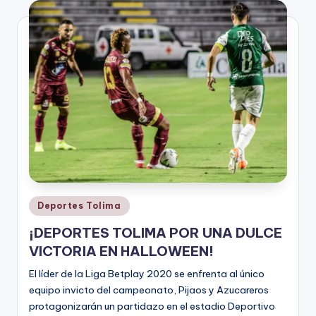
V
i
n
o
ti
n
t
o
Publicado
Deportes Tolima
en
¡DEPORTES TOLIMA POR UNA DULCE
VICTORIA EN HALLOWEEN!
El líder de la Liga Betplay 2020 se enfrenta al único
equipo invicto del campeonato, Pijaos y Azucareros
protagonizarán un partidazo en el estadio Deportivo